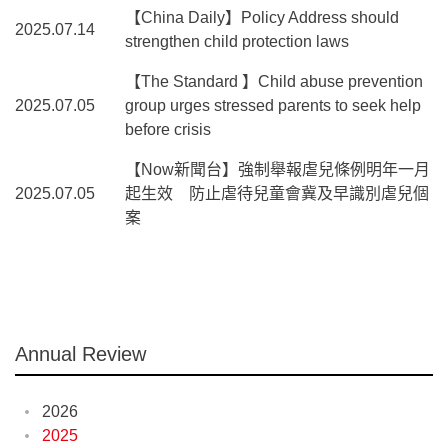
【China Daily】Policy Address should
2025.07.14
strengthen child protection laws
【The Standard 】Child abuse prevention
2025.07.05
group urges stressed parents to seek help
before crisis
【Now新聞台】強制舉報虐兒條例明年一月
2025.07.05
起生效 防止虐待兒童會冀及早識別虐兒個
案
Annual Review
2026
2025