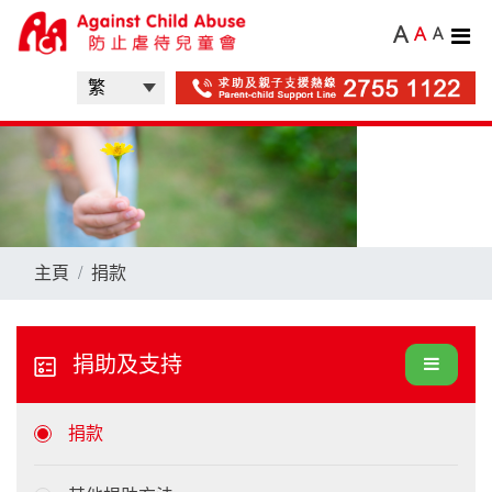
A
A
A
主頁
捐款
捐助及支持
捐款