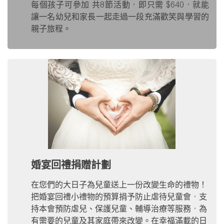
每個孩子可參加
共
8
節活動，即只需
$640
，就能
讓一名幼兒和家長一起走過一段充滿歡笑與學習的
親子旅程。
婚宴回禮捐贈計劃
在您們的大日子為兒童送上一份改變生命的禮物！
把婚宴回禮小禮物的預算捐予防止虐待兒童會，支
持本會預防虐兒、保護兒童、輔導治療等服務，為
有需要的兒童及其家庭帶來改變。在幸福滿載的日