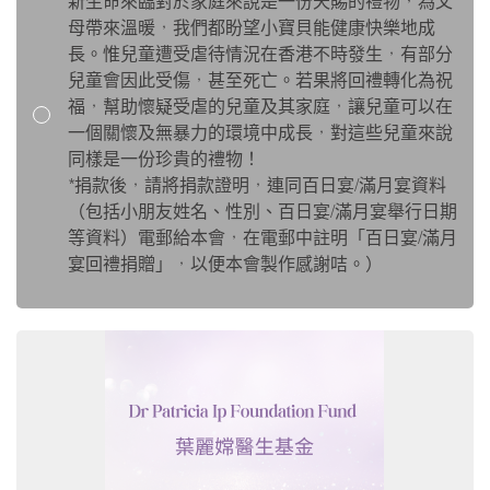
新生命來臨對於家庭來說是一份天賜的禮物，為父
母帶來溫暖，我們都盼望小寶貝能健康快樂地成
長。惟兒童遭受虐待情況在香港不時發生，有部分
兒童會因此受傷，甚至死亡。若果將回禮轉化為祝
福，幫助懷疑受虐的兒童及其家庭，讓兒童可以在
一個關懷及無暴力的環境中成長，對這些兒童來說
同樣是一份珍貴的禮物！
*捐款後，請將捐款證明，連同百日宴/滿月宴資料
（包括小朋友姓名、性別、百日宴/滿月宴舉行日期
等資料）電郵給本會，在電郵中註明「百日宴/滿月
宴回禮捐贈」，以便本會製作感謝咭。）