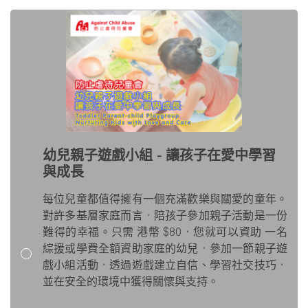
幼兒親子遊戲小組 - 讓孩子在愛中學習
與成長
每位兒童都值得擁有一個充滿歡樂與關愛的童年。
對許多基層家庭而言，陪孩子參加親子活動是一份
難得的幸福。
只需
港幣
$80
，您就可以資助
一名
綜援或學費全額資助家庭的幼兒，參加一節親子遊
戲小組活動，透過遊戲建立自信、學習社交技巧，
並在安全的環境中獲得關懷與支持。