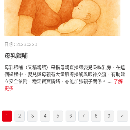
日期：2026.02.20
母乳餵哺
母乳餵哺（又稱親餵）是指母親直接讓嬰兒吸吮乳房，在這
個過程中，嬰兒與母親有大量肌膚接觸與眼神交流，有助建
立安全依附，穩定寶寶情緒，亦能加強親子關係。......
了解
更多
1
2
3
4
5
6
7
8
9
>|