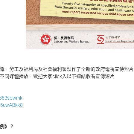
識，勞工及福利局及社會福利署製作了全新的政府電視宣傳短片及
同媒體播放，歡迎大家click入以下連結收看宣傳短片
Km883sbwmk
Sv6uwABkk8
例》？