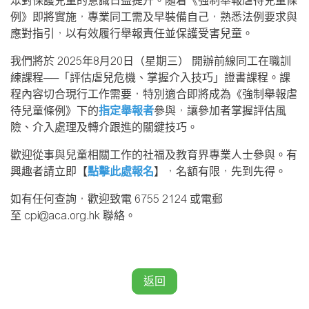
眾對保護兒童的意識日益提升。隨着《強制舉報虐待兒童條
例》即將實施，專業同工需及早裝備自己，熟悉法例要求與
應對指引，以有效履行舉報責任並保護受害兒童。
我們將於 2025年8月20日（星期三） 開辦前線同工在職訓
練課程──「評估虐兒危機、掌握介入技巧」證書課程。課
程內容切合現行工作需要，特別適合即將成為《強制舉報虐
待兒童條例》下的
指定舉報者
參與，讓參加者掌握評估風
險、介入處理及轉介跟進的關鍵技巧。
歡迎從事與兒童相關工作的社福及教育界專業人士參與。有
興趣者請立即【
點擊此處報名
】，名額有限，先到先得。
如有任何查詢，歡迎致電 6755 2124 或電郵
至
cpi@aca.org.hk
聯絡。
返回