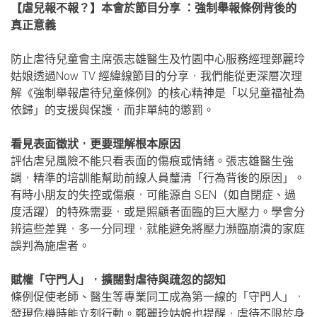
【虐兒報不報？】本會於節目分享 ：強制舉報條例背後的
真正意義
防止虐待兒童會主席張志雄醫生及竹園中心服務經理鄭麗玲
姑娘透過Now TV 經緯線節目的分享，我們能從更深層次理
解《強制舉報虐待兒童條例》的核心精神是「以兒童福祉為
依歸」的支援與保護，而非單純的懲罰。
看見表面徵狀，更要理解根本原因
評估虐兒風險不能只看表面的傷痕或情緒。張志雄醫生強
調，精準的培訓能幫助前線人員釐清「行為背後的原因」。
有時小朋友的失控或傷痕，可能源自 SEN（如自閉症、過
度活躍）的特殊需要，或是照顧者面臨的巨大壓力。學會分
辨這些差異，多一分同理，就能避免將壓力瀕臨崩潰的家庭
誤判為施虐者。
賦權「守門人」，擴闊對虐待與疏忽的認知
條例促使老師、醫生等專業同工成為第一線的「守門人」，
發現危機時能立刻行動。鄭麗玲姑娘也提醒，虐待不限於身