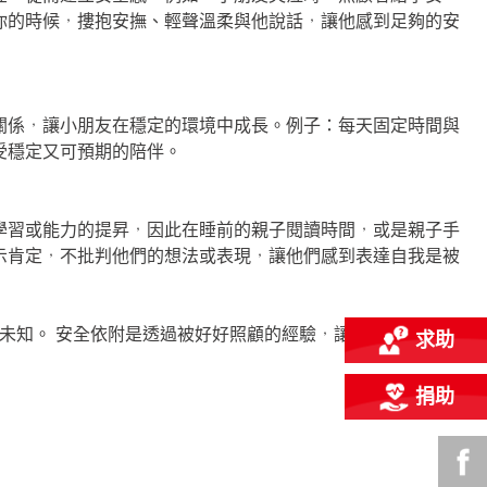
你的時候，摟抱安撫、輕聲溫柔與他說話，讓他感到足夠的安
關係，讓小朋友在穩定的環境中成長。例子：每天固定時間與
受穩定又可預期的陪伴。
學習或能力的提昇，因此在睡前的親子閱讀時間，或是親子手
示肯定，不批判他們的想法或表現，讓他們感到表達自我是被
未知。 安全依附是透過被好好照顧的經驗，讓孩子日後有足
求助
捐助