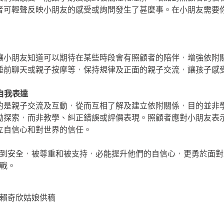
者可輕聲反映小朋友的感受或詢問發生了甚麼事。在小朋友需要
讓小朋友知道可以期待在某些時段會有照顧者的陪伴，增強依附
睡前聊天或親子按摩等，保持規律及正面的親子交流，讓孩子感
自我表達
的是親子交流及互動，從而互相了解及建立依附關係，目的並非
勵探索，而非教學、糾正錯誤或評價表現。照顧者應對小朋友表
立自信心和對世界的信任。
到安全，被尊重和被支持，必能提升他們的自信心，更勇於面對
戰。
賴奇欣姑娘供稿