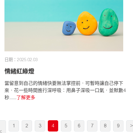
日期：2025.02.03
情緒紅綠燈
當留意到自己的情緒快要無法掌控前，可暫時讓自己停下
來，花一些時間進行深呼吸︰用鼻子深吸一口氣，並默數4
秒......
了解更多
1
2
3
4
5
6
7
8
9
>
<