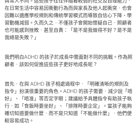
與常人不同。這些孩子往往伴隨着較弱的社交及自理能力，
在日常生活中容易因衝動行為而與家長及他人起衝突，也會
因難以適應學校規則和傳統學習模式而導致自信心下降、學
習動機減弱。久而久之，不僅孩子會開始懷疑自己，照顧者
也可能感到挫敗，甚至自責：「是不是我做得不好？是不是
我總是失敗？」
我們明白ADHD 的孩子於成長中需面對不同的挑戰。作為照
顧者，該如何促進這些孩子更好地成長呢？
首先，在與 ADHD 孩子相處過程中，「明確清晰的規則及
指令」扮演很重要的角色。ADHD 的孩子需要，減少說「唔
好」、「唔准」等否定字眼；建議給予具體指令有助孩子執
行，如「食飯時要坐好」、「排隊時要企定」。當孩子能夠
確切知道要做什麼，而不是只知道「不能做什麼」，他們便
較容易成功。