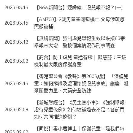
2026.03.15
【Now新聞台】經緯線｜虐兒報不報？(一)
【AM730】2歲男童荃灣墮樓亡 父母涉疏忽
2026.03.15
照顧被捕
【無綫新聞】強制虐兒舉報生效以來接66宗
2026.03.13
舉報未大增 警按個案情況作刑事調查
【商台】防止虐兒 童途有您 │ 鄭慧芬：三級
2026.03.03
機制最大限度保護身童
【香港聖公會《教聲》第2606期)】 「保護兒
2026.02.15
童：如何辨識及處理懷疑虐兒事故」講座 - 凝
聚關愛力量，共築安全防線
【新城財經台】《民生無小事》《強制舉報
2026.02.08
虐待兒童條例》如何填補過去不足？各部門
如何共同推進條例？
【同悅】婁小君博士｜保護兒童，是我們每
2026.02.03