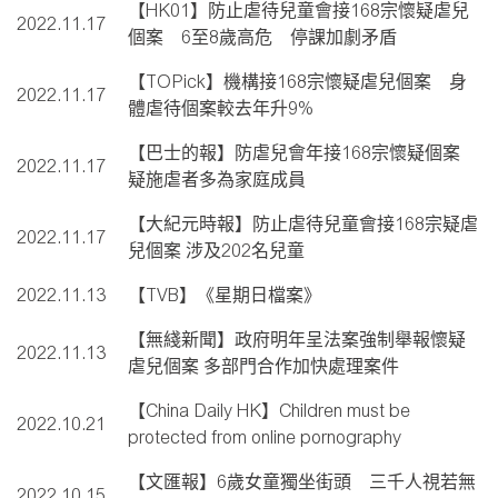
【HK01】防止虐待兒童會接168宗懷疑虐兒
2022.11.17
個案 6至8歲高危 停課加劇矛盾
【TOPick】機構接168宗懷疑虐兒個案 身
2022.11.17
體虐待個案較去年升9%
【巴士的報】防虐兒會年接168宗懷疑個案
2022.11.17
疑施虐者多為家庭成員
【大紀元時報】防止虐待兒童會接168宗疑虐
2022.11.17
兒個案 涉及202名兒童
2022.11.13
【TVB】《星期日檔案》
【無綫新聞】政府明年呈法案強制舉報懷疑
2022.11.13
虐兒個案 多部門合作加快處理案件
【China Daily HK】Children must be
2022.10.21
protected from online pornography
【文匯報】6歲女童獨坐街頭 三千人視若無
2022.10.15