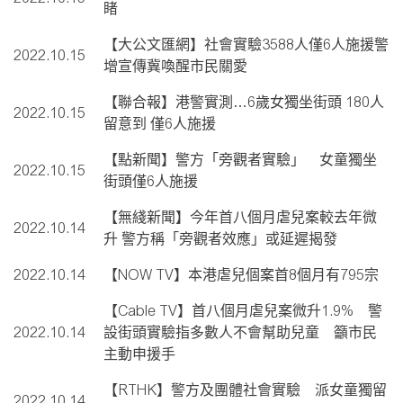
睹
【大公文匯網】社會實驗3588人僅6人施援警
2022.10.15
增宣傳冀喚醒市民關愛
【聯合報】港警實測…6歲女獨坐街頭 180人
2022.10.15
留意到 僅6人施援
【點新聞】警方「旁觀者實驗」 女童獨坐
2022.10.15
街頭僅6人施援
【無綫新聞】今年首八個月虐兒案較去年微
2022.10.14
升 警方稱「旁觀者效應」或延遲揭發
2022.10.14
【NOW TV】本港虐兒個案首8個月有795宗
【Cable TV】首八個月虐兒案微升1.9% 警
2022.10.14
設街頭實驗指多數人不會幫助兒童 籲市民
主動申援手
【RTHK】警方及團體社會實驗 派女童獨留
2022.10.14