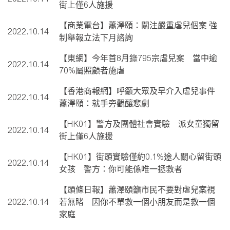
街上僅6人施援
【商業電台】蕭澤頤：關注嚴重虐兒個案 強
2022.10.14
制舉報立法下月諮詢
【東網】今年首8月錄795宗虐兒案 當中逾
2022.10.14
70%屬照顧者施虐
【香港商報網】呼籲大眾及早介入虐兒事件
2022.10.14
蕭澤頤：就手旁觀釀悲劇
【HK01】警方及團體社會實驗 派女童獨留
2022.10.14
街上僅6人施援
【HK01】街頭實驗僅約0.1%途人關心留街頭
2022.10.14
女孩 警方：你可能係唯一拯救者
【頭條日報】蕭澤頤籲市民不要對虐兒案視
2022.10.14
若無睹 因你不單救一個小朋友而是救一個
家庭