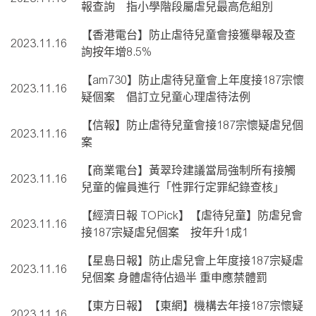
報查詢 指小學階段屬虐兒最高危組別
【香港電台】防止虐待兒童會接獲舉報及查
2023.11.16
詢按年增8.5%
【am730】防止虐待兒童會上年度接187宗懷
2023.11.16
疑個案 倡訂立兒童心理虐待法例
【信報】防止虐待兒童會接187宗懷疑虐兒個
2023.11.16
案
【商業電台】黃翠玲建議當局強制所有接觸
2023.11.16
兒童的僱員進行「性罪行定罪紀錄查核」
【經濟日報 TOPick】【虐待兒童】防虐兒會
2023.11.16
接187宗疑虐兒個案 按年升1成1
【星島日報】防止虐兒會上年度接187宗疑虐
2023.11.16
兒個案 身體虐待佔過半 重申應禁體罰
【東方日報】【東網】機構去年接187宗懷疑
2023.11.16