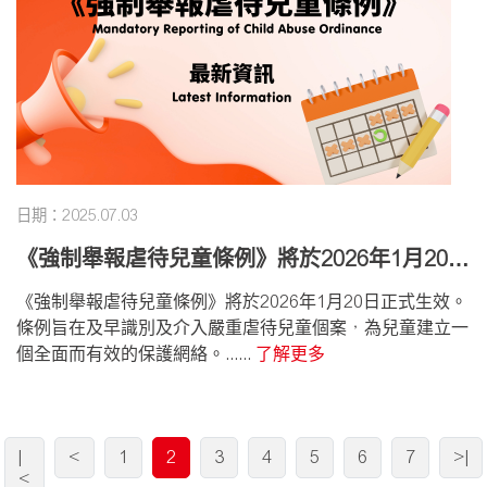
日期：2025.07.03
《強制舉報虐待兒童條例》將於2026年1月20日
正式生效
《強制舉報虐待兒童條例》將於2026年1月20日正式生效。
條例旨在及早識別及介入嚴重虐待兒童個案，為兒童建立一
個全面而有效的保護網絡。......
了解更多
|
<
1
2
3
4
5
6
7
>|
<