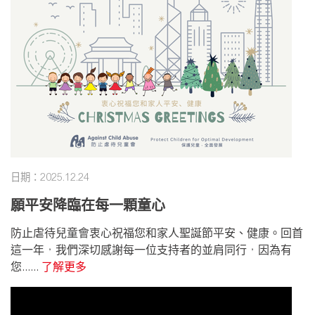
日期：2025.12.24
願平安降臨在每一顆童心
防止虐待兒童會衷心祝福您和家人聖誕節平安、健康。回首
這一年，我們深切感謝每一位支持者的並肩同行，因為有
您......
了解更多