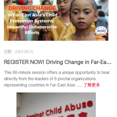
日期：2024.06.20
REGISTER NOW! Driving Change in Far-East
Asia's Child Protection Systems: Impactful Co
This 90-minute session offers a unique opportunity to hear
llaborative Efforts
directly from the leaders of 6 pivotal organizations
representing countries in Far-East Asia ......
了解更多