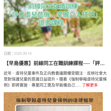
日期：2025.06.16
【早鳥優惠】前線同工在職訓練課程──「評估
虐兒危機、掌握介入技巧」證書課程
近年，虐待兒童事件及正向教養議題備受關注，反映社會大
眾對保護兒童的意識日益提升。隨着《強制舉報虐待兒童條
例》即將實施，專業同工需及早裝備自己......
了解更多