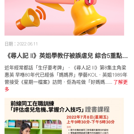
日期：2022.06.11
《尋人記 II》英姐學教仔被誤虐兒 綜合5重點傳
下一代
近年經常都話「生仔要考牌」，《尋人記 II》第8集主角梁
惠英 早喺80年代已經係「媽媽界」學藝KOL，英姐1989年
曾接受《星期一檔案》訪問，佢為咗做「好媽媽......
了解更
多