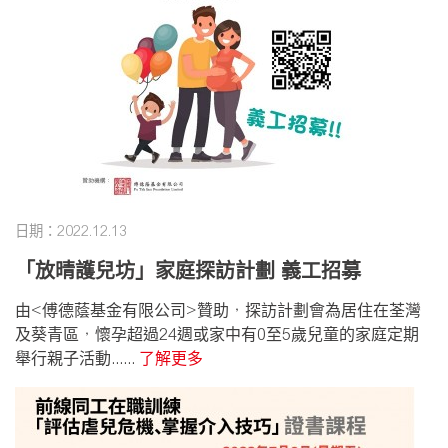
日期：2022.12.13
「放晴護兒坊」家庭探訪計劃 義工招募
由<傅德蔭基金有限公司>贊助，探訪計劃會為居住在荃灣
及葵青區，懷孕超過24週或家中有0至5歲兒童的家庭定期
舉行親子活動......
了解更多