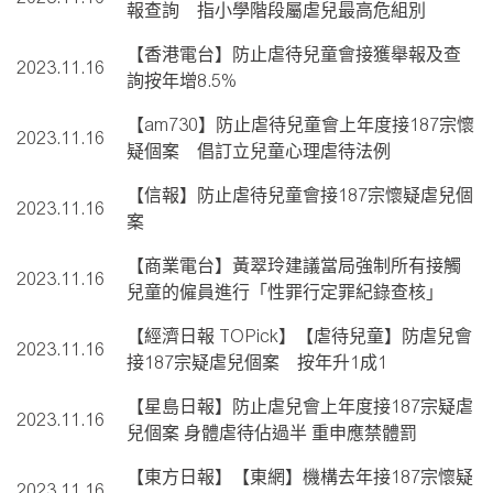
報查詢 指小學階段屬虐兒最高危組別
【香港電台】防止虐待兒童會接獲舉報及查
2023.11.16
詢按年增8.5%
【am730】防止虐待兒童會上年度接187宗懷
2023.11.16
疑個案 倡訂立兒童心理虐待法例
【信報】防止虐待兒童會接187宗懷疑虐兒個
2023.11.16
案
【商業電台】黃翠玲建議當局強制所有接觸
2023.11.16
兒童的僱員進行「性罪行定罪紀錄查核」
【經濟日報 TOPick】【虐待兒童】防虐兒會
2023.11.16
接187宗疑虐兒個案 按年升1成1
【星島日報】防止虐兒會上年度接187宗疑虐
2023.11.16
兒個案 身體虐待佔過半 重申應禁體罰
【東方日報】【東網】機構去年接187宗懷疑
2023.11.16