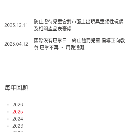
防止虐待兒童會對市面上出現具童顏性玩偶
2025.12.11
及相關產品表憂慮
國際沒有巴掌日 – 終止體罰兒童 倡導正向教
2025.04.12
養 巴掌不再 ‧ 用愛灌溉
每年回顧
2026
2025
2024
2023