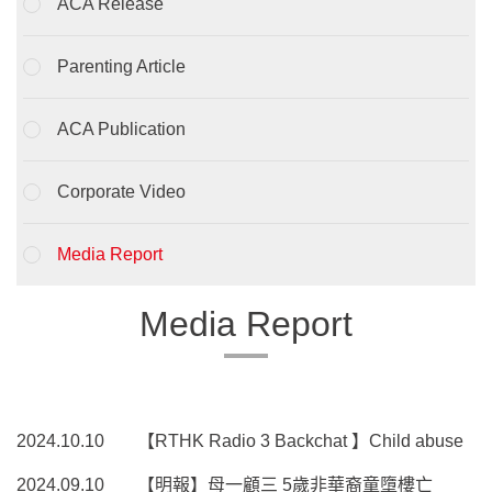
ACA Release
Parenting Article
ACA Publication
Corporate Video
Media Report
Media Report
2024.10.10
【RTHK Radio 3 Backchat 】Child abuse
2024.09.10
【明報】母一顧三 5歲非華裔童墮樓亡