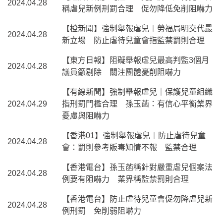
2024.04.28
稱虐兒新例刑罰合理 促勿降低免削阻嚇力
【橙新聞】強制舉報虐兒︱勞福局明交代最
2024.04.28
新立場 防止虐待兒童會指監禁罰則合理
【東方日報】阻礙舉報虐兒最高判監3個月
2024.04.28
議員籲剔除 關注團體憂削阻嚇力
【有線新聞】強制舉報虐兒｜保護兒童組織
2024.04.29
指刑罰門檻合理 孫玉菡：有信心平衡業界
憂慮與阻嚇力
【香港01】強制舉報虐兒︱防止虐待兒童
2024.04.28
會：罰則參考販毒知情不報 監禁合理
【香港電台】孫玉菡稱針對嚴重虐兒個案法
2024.04.28
例要有阻嚇力 業界稱監禁罰則合理
【香港電台】防止虐待兒童會促勿降虐兒新
2024.04.28
例刑罰 免削弱阻嚇力