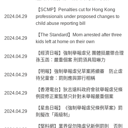
【SCMP】Penalties cut for Hong Kong
2024.04.29
professionals under proposed changes to
child abuse reporting bill
【The Standard】Mom arrested after three
2024.04.29
kids left at home on their own
【經濟日報】強制舉報虐兒 團體挺嚴懲合理
2024.04.29
孫玉菡：嚴重個案 刑罰須具阻嚇力
【明報】強制舉報虐兒草案將續審 防止虐
2024.04.29
待兒童會：罰則應與罪行相稱
【香港電台】狄志遠料政府會就舉報虐兒條
2024.04.29
例提修正案監禁只針對未舉報嚴重個案
【星島日報】《強制舉報虐兒條例草案》罰
2024.04.29
則擬改「兩級制」
【堅料網】業界促勿降虐兒新例罰則 否則