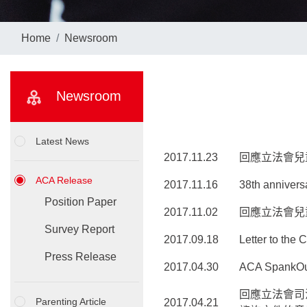
Home
Newsroom
Newsroom
Latest News
2017.11.23
回應立法會兒
ACA Release
2017.11.16
38th annivers
Position Paper
2017.11.02
回應立法會兒
Survey Report
2017.09.18
Letter to the
Press Release
2017.04.30
ACA SpankOut
回應立法會司
Parenting Article
2017.04.21