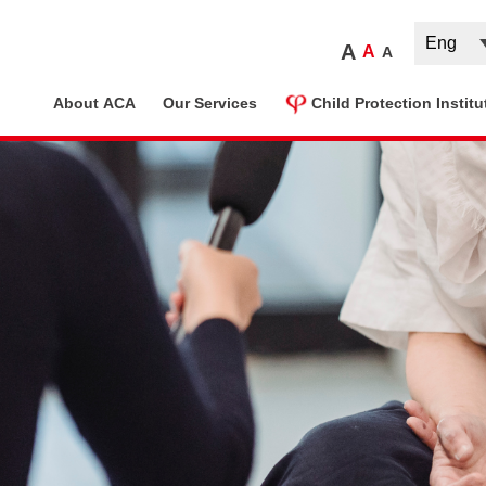
A
A
A
ome
About ACA
Our Services
Child Protection Institu